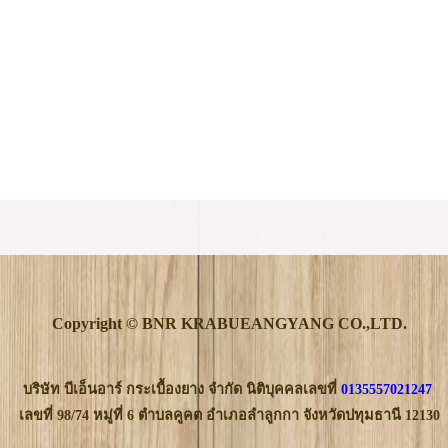
Copyright © BNR KRABUEANGYANG CO.,LTD.
บริษัท บีเอ็นอาร์ กระเบื้องยาง จำกัด นิติบุคคลเลขที่
0135557021247
เลขที่ 98/74 หมู่ที่ 6 ตำบลคูคต อำเภอลำลูกกา จังหวัดปทุมธานี 12130