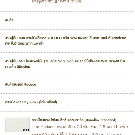
ช่างผู้เชี่ยวชาญ ประสบการณ...
สินค้า
งานปูพื้น กบย ลายไม้ฝรั่งเศส ROCOCO รหัส WM 043MB ที่ บจก. แซป อินเตอร์แอค
ทีพ ชั้น3 ตึกพญาไท พลาซ่า
งานปูพื้น กระเบื้องยางสีพื้นฐาน รหัส S-10, S-55 และลายไม้ฝรั่งเศส WM 029MB บ้าน
คุณเล็ก นิมิตรใหม่
สินค้าแบรนด์ Rococo
กระเบื้องยาง Dynoflex (ไดโนเฟล็กซ์)
กระเบื้องยาง ไดโนเฟล็กซ์ แสตนดาร์ด (Dynoflex Standard)
Intro Product : ขนาด 30 x 30 ซม. หนา 1.6 มม. (1 กล่อง