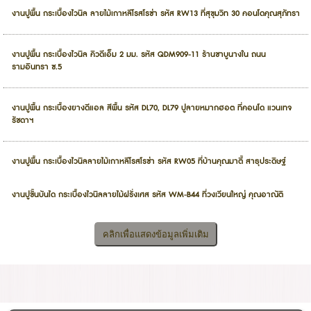
งานปูพื้น กระเบื้องไวนิล ลายไม้เกาหลีโรสโรซ่า รหัส RW13 ที่สุขุมวิท 30 คอนโดคุณสุภัทรา
งานปูพื้น กระเบื้องไวนิล คิวดีเอ็ม 2 มม. รหัส QDM909-11 ร้านชาบูนางใน ถนน
รามอินทรา ซ.5
งานปูพื้น กระเบื้องยางดีแอล สีพื้น รหัส DL70, DL79 ปูลายหมากฮอต ที่คอนโด แวนเทจ
รัชดาฯ
งานปูพื้น กระเบื้องไวนิลลายไม้เกาหลีโรสโรซ่า รหัส RW05 ที่บ้านคุณมาตี้ สาธุประดิษฐ์
งานปูขั้นบันได กระเบื้องไวนิลลายไม้ฝรั่งเศส รหัส WM-B44 ที่วงเวียนใหญ่ คุณอาณัติ