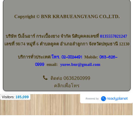
Copyright © BNR KRABUEANGYANG CO.,LTD.
บริษัท บีเอ็นอาร์ กระเบื้องยาง จำกัด นิติบุคคลเลขที่
0135557021247
เลขที่ 98/74 หมู่ที่ 6 ตำบลคูคต อำเภอลำลูกกา จังหวัดปทุมธานี 12130
02-0024491
063-626-
บริการทั่วประเทศ/
โทร.
Mobile:
0999
email:
yuree.bnr@gmail.com
ติดต่อ
0636260999
คลิกเพื่อโทร
Visitors:
185,099