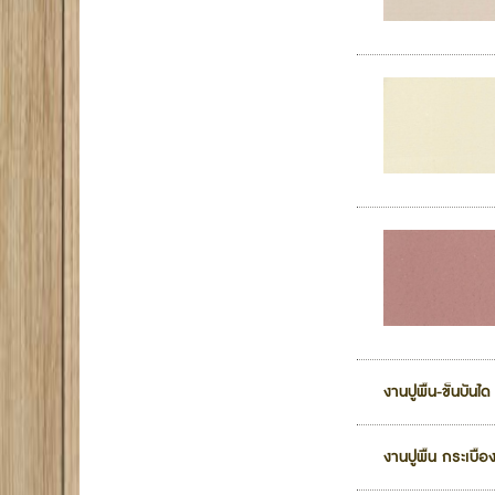
งานปูพื้น-ขั้นบั
งานปูพื้น กระเบื้