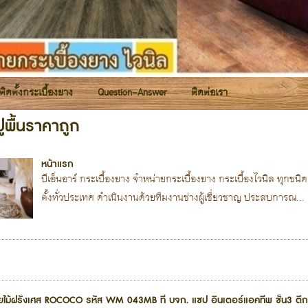
รติดตั้งกระเบื้องยาง
Question-Answer
ติดต่อเรา
ูพื้นราคาถูก
หน้าแรก
บีเอ็นอาร์ กระเบื้องยาง จำหน่ายกระเบื้องยาง กระเบื้องไวนิล ทุกชน
ตั้งทั่วประเทศ ดำเนินงานด้วยทีมงานช่างผู้เชี่ยวชาญ ประสบการณ...
ายไม้ฝรั่งเศส ROCOCO รหัส WM 043MB ที่ บจก. แซป อินเตอร์แอคทีพ ชั้น3 ต