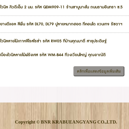
้องไวนิล คิวดีเอ็ม 2 มม. รหัส QDM909-11 ร้านชาบูนางใน ถนนรามอินทรา ซ.5
้องยางดีแอล สีพื้น รหัส DL70, DL79 ปูลายหมากฮอต ที่คอนโด แวนเทจ รัชดาฯ
องไวนิลลายไม้เกาหลีโรสโรซ่า รหัส RW05 ที่บ้านคุณมาตี้ สาธุประดิษฐ์
ะเบื้องไวนิลลายไม้ฝรั่งเศส รหัส WM-B44 ที่วงเวียนใหญ่ คุณอาณัติ
Copyright © BNR KRABUEANGYANG CO.,LTD.