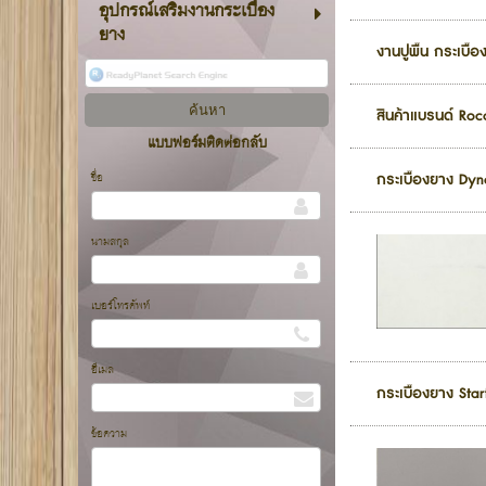
อุปกรณ์เสริมงานกระเบื้อง
ยาง
งานปูพื้น กระเบื
สินค้าแบรนด์ Ro
แบบฟอร์มติดต่อกลับ
ชื่อ
กระเบื้องยาง Dyno
นามสกุล
เบอร์โทรศัพท์
อีเมล
กระเบื้องยาง Star
ข้อความ