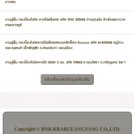
บางเขน
งานปูพื้น กระเบื้องไวนิล ลายไม้ฝรั่งเศส รหัส WM 305MB บ้านคุณนัน ข้างโรงพยาบาล
เกษมราษฎร์
งานปูพื้น กระเบื้องไวนิลลายไม้ฝรั่งเศสแบบคลิกล็อค Rococo รหัส M-B30MB หมู่บ้าน
เดอะแพลนท์ เอ็กซ์คลูซีท ถ.สรงประภา ดอนเมือง
งานปูพื้น กระเบื้องไวนิลลายไม้ QDM 2 มม. รหัส 93842-2 คุณวัชรา ถ.เจริญนคร 34/1
Copyright © BNR KRABUEANGYANG CO.,LTD.