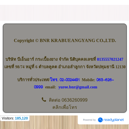
Copyright © BNR KRABUEANGYANG CO.,LTD.
บริษัท บีเอ็นอาร์ กระเบื้องยาง จำกัด นิติบุคคลเลขที่
0135557021247
เลขที่ 98/74 หมู่ที่ 6 ตำบลคูคต อำเภอลำลูกกา จังหวัดปทุมธานี 12130
02-0024491
063-626-
บริการทั่วประเทศ/
โทร.
Mobile:
0999
email:
yuree.bnr@gmail.com
ติดต่อ
0636260999
คลิกเพื่อโทร
Visitors:
185,120